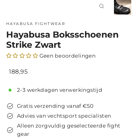
Sluit
(esc)
HAYABUSA FIGHTWEAR
Hayabusa Boksschoenen
Strike Zwart
Geen beoordelingen
Normale
Uitverkoop
188,95
prijs
prijs
2-3 werkdagen verwerkingstijd
Gratis verzending vanaf €50
Advies van vechtsport specialisten
Alleen zorgvuldig geselecteerde fight
gear