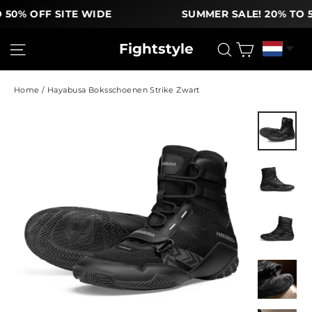
50% OFF SITE WIDE
SUMMER SALE! 20% TO 50
Ga
Winkelw
Site navigatie
Zoek
Fightstyle
naar
inhoud
Home
/
Hayabusa Boksschoenen Strike Zwart