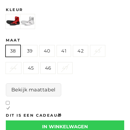
KLEUR
MAAT
38
39
40
41
42
43
44
45
46
47
Bekijk maattabel
DIT IS EEN CADEAU🎁
IN WINKELWAGEN