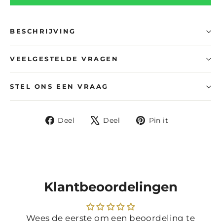
BESCHRIJVING
VEELGESTELDE VRAGEN
STEL ONS EEN VRAAG
Deel
Tweet
Pin
Deel
Deel
Pin it
op
op
op
Facebook
X
Pinterest
Klantbeoordelingen
Wees de eerste om een beoordeling te