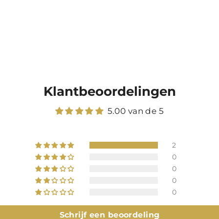
Klantbeoordelingen
5.00 van de 5
2
0
0
0
0
Schrijf een beoordeling