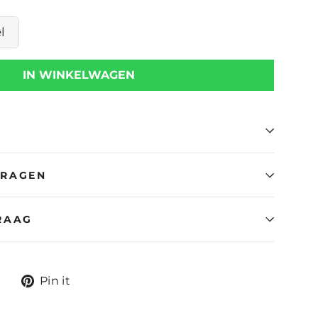
l
IN WINKELWAGEN
VRAGEN
RAAG
Tweet
Pin
Pin it
op
op
X
Pinterest