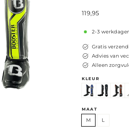
Normale
119,95
prijs
2-3 werkdagen
Gratis verzend
Advies van vec
Alleen zorgvul
KLEUR
MAAT
M
L