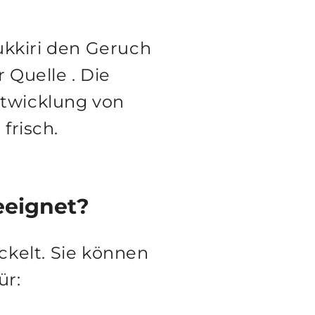
ukkiri den Geruch
r Quelle
. Die
ntwicklung von
frisch.
eeignet?
ckelt. Sie können
ür: