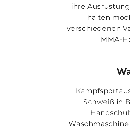
ihre Ausrüstung
halten möcht
verschiedenen Va
MMA-Ha
Wa
Kampfsportaus
Schweiß in 
Handschuhe
Waschmaschine w