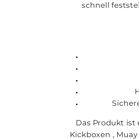
schnell festst
H
Sicher
Das Produkt ist 
Kickboxen
,
Muay 