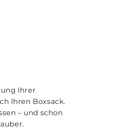
zung Ihrer
uch Ihren Boxsack.
assen – und schon
sauber.