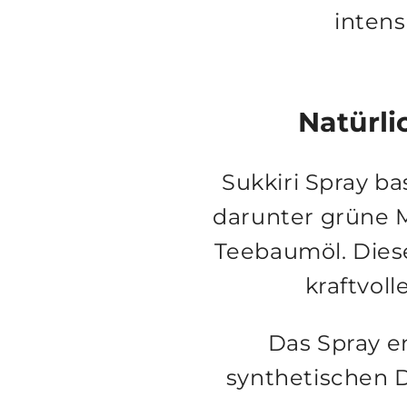
inten
Natürli
Sukkiri Spray ba
darunter grüne M
Teebaumöl. Diese
kraftvol
Das Spray e
synthetischen D