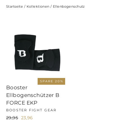
Startseite
/
Kollektionen
/
Ellenbogenschutz
SPARE 20%
Booster
Ellbogenschützer B
FORCE EKP
BOOSTER FIGHT GEAR
Normaler
Sonderpreis
29,95
23,96
Preis