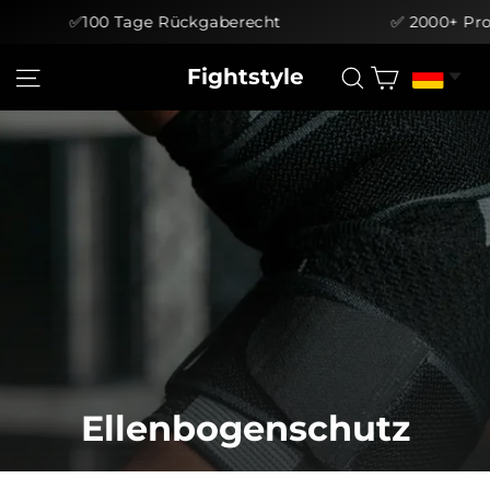
✅100 Tage Rückgaberecht
✅ 2000+ Produck
Direkt
Einkauf
Seitennavigation
Suche
Fightstyle
zum
Inhalt
Ellenbogenschutz