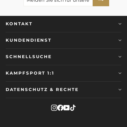
SIE
SICH
FÜR
UNSERE
MAILINGLISTE
AN
KONTAKT
KUNDENDIENST
SCHNELLSUCHE
KAMPFSPORT 1:1
DATENSCHUTZ & RECHTE
Instagram
Facebook
YouTube
TikTok